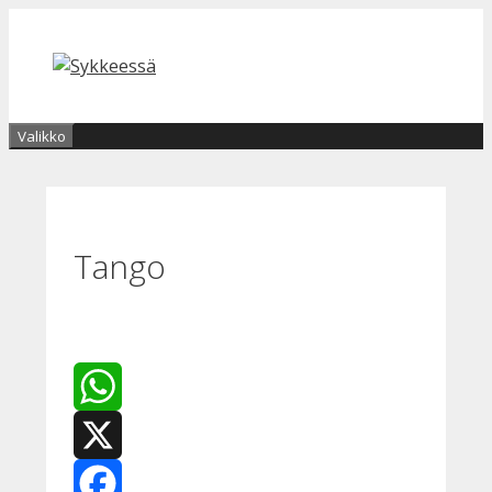
Siirry
sisältöön
Valikko
Tango
WhatsApp
X