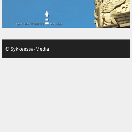
© Sykkeessä-Media