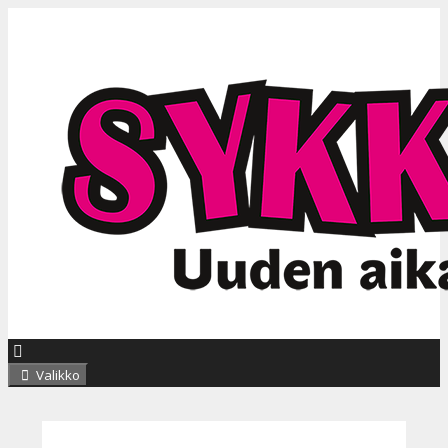
Siirry
sisältöön
Valikko