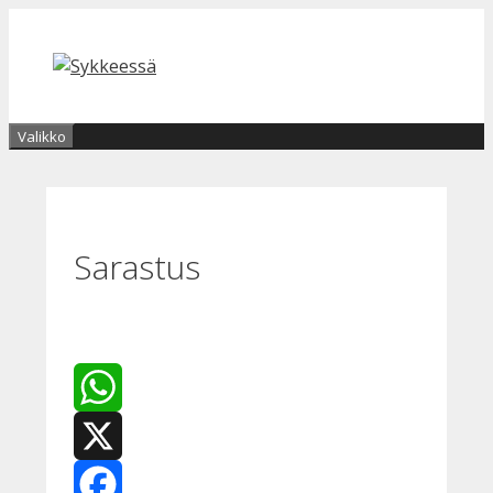
Siirry
sisältöön
Valikko
Sarastus
WhatsApp
X