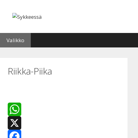
Siirry
sisältöön
Valikko
Riikka-Piika
W
h
X