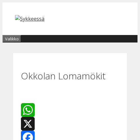
Siirry
sisältöön
Valikko
Okkolan Lomamökit
WhatsApp
X