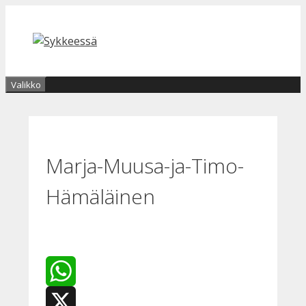
Siirry
sisältöön
Valikko
Marja-Muusa-ja-Timo-
Hämäläinen
WhatsApp