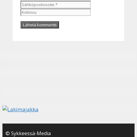
Kotisivu
© Sykkeessä-Media