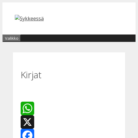
Siirry
sisältöön
Valikko
Kirjat
WhatsApp
X