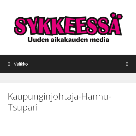
Siirry
sisältöön
Valikko
Kaupunginjohtaja-Hannu-
Tsupari