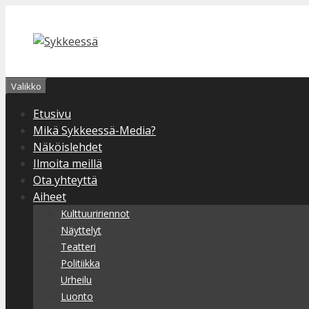
Siirry
sisältöön
Valikko
Etusivu
Mikä Sykkeessä-Media?
Näköislehdet
Ilmoita meillä
Ota yhteyttä
Aiheet
Kulttuuririennot
Näyttelyt
Teatteri
Politiikka
Urheilu
Luonto