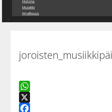
Historia
Musiikki
Kirjallisuus
joroisten_musiikkipä
WhatsApp
X