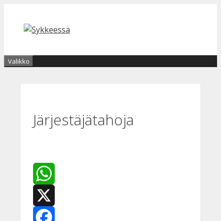
Siirry
sisältöön
Valikko
Järjestäjätahoja
WhatsApp
X