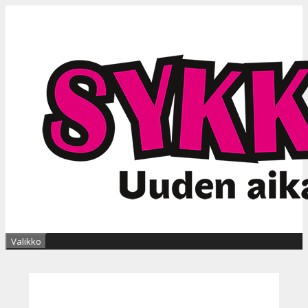
Siirry
sisältöön
Valikko