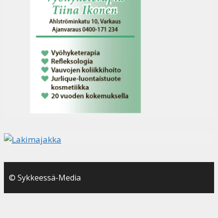
© Sykkeessä-Media