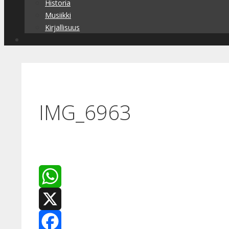
Historia
Musiikki
Kirjallisuus
IMG_6963
WhatsApp
X