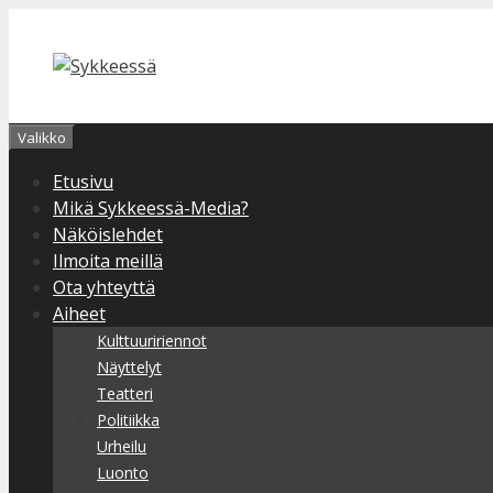
Siirry
sisältöön
Valikko
Etusivu
Mikä Sykkeessä-Media?
Näköislehdet
Ilmoita meillä
Ota yhteyttä
Aiheet
Kulttuuririennot
Näyttelyt
Teatteri
Politiikka
Urheilu
Luonto