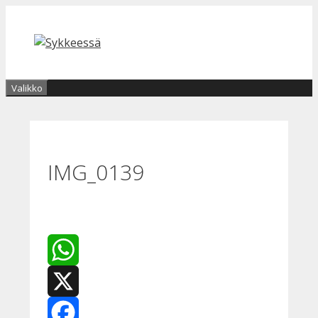
Siirry
sisältöön
Valikko
IMG_0139
WhatsApp
X