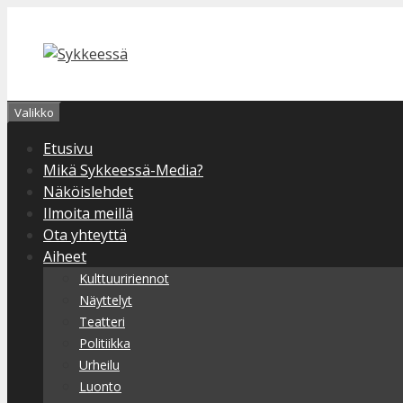
Siirry
sisältöön
Valikko
Etusivu
Mikä Sykkeessä-Media?
Näköislehdet
Ilmoita meillä
Ota yhteyttä
Aiheet
Kulttuuririennot
Näyttelyt
Teatteri
Politiikka
Urheilu
Luonto