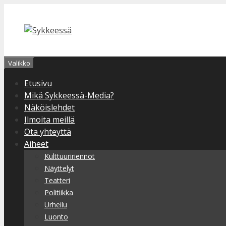
Siirry
sisältöön
Valikko
Etusivu
Mikä Sykkeessä-Media?
Näköislehdet
Ilmoita meillä
Ota yhteyttä
Aiheet
Kulttuuririennot
Näyttelyt
Teatteri
Politiikka
Urheilu
Luonto