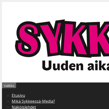
Siirry
sisältöön
Valikko
Etusivu
Mikä Sykkeessä-Media?
Näköislehdet