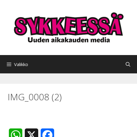
Siirry
sisältöön
Valikko
IMG_0008 (2)
W
X
F