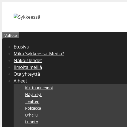
Siirry
sisältöön
Valikko
Etusivu
Mikä Sykkeessä-Media?
Näköislehdet
Ilmoita meillä
Ota yhteyttä
Aiheet
Kulttuuririennot
Näyttelyt
Teatteri
Politiikka
Urheilu
Luonto