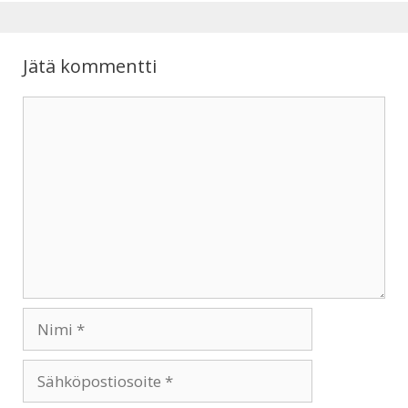
p
k
Jätä kommentti
Kommentti
Nimi
Sähköpostiosoite