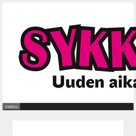
Siirry
sisältöön
Valikko