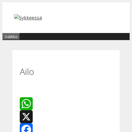
Siirry
sisältöön
Valikko
Ailo
WhatsApp
X