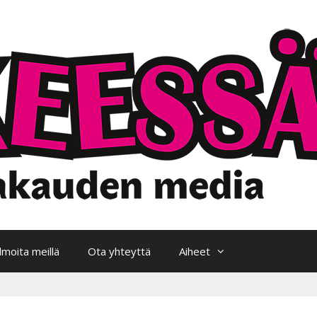
Ilmoita meillä
Ota yhteyttä
Aiheet