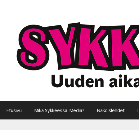
Siirry
sisältöön
Etusivu
Mikä Sykkeessä-Media?
Näköislehdet