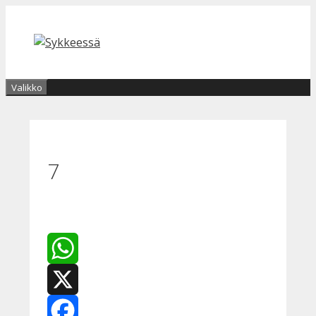
Siirry
sisältöön
Valikko
7
WhatsApp
X