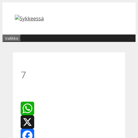
Siirry
sisältöön
Valikko
7
WhatsApp
X