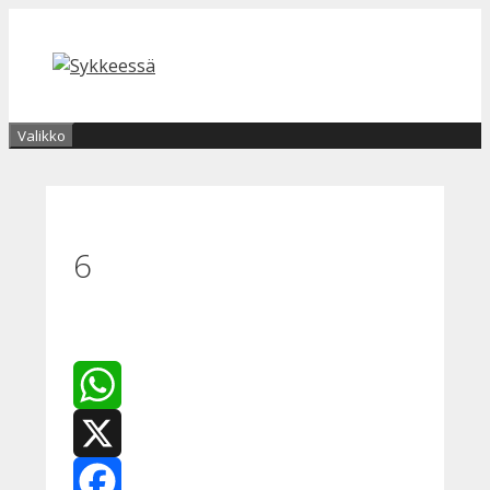
Siirry
sisältöön
Valikko
6
WhatsApp
X