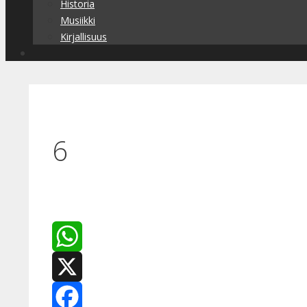
Historia
Musiikki
Kirjallisuus
6
WhatsApp
X