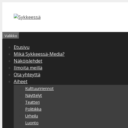
Siirry
sisältöön
Valikko
Etusivu
Mikä Sykkeessä-Media?
Näköislehdet
Ilmoita meillä
Ota yhteyttä
Aiheet
Kulttuuririennot
Näyttelyt
Teatteri
Politiikka
Urheilu
Luonto