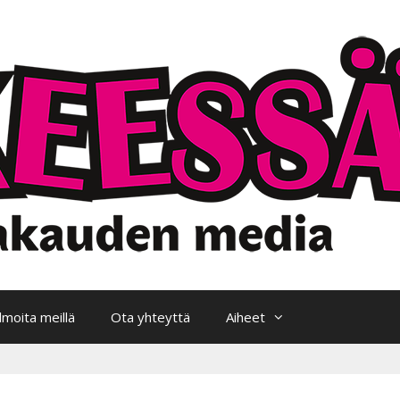
Ilmoita meillä
Ota yhteyttä
Aiheet