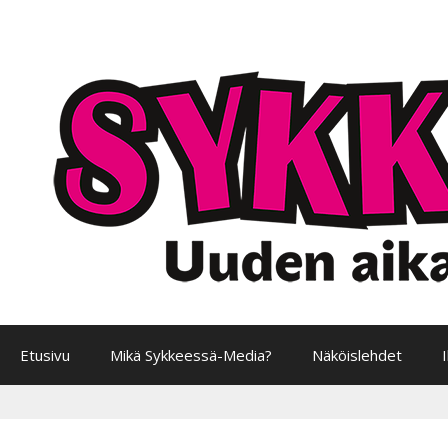
Siirry
sisältöön
Etusivu
Mikä Sykkeessä-Media?
Näköislehdet