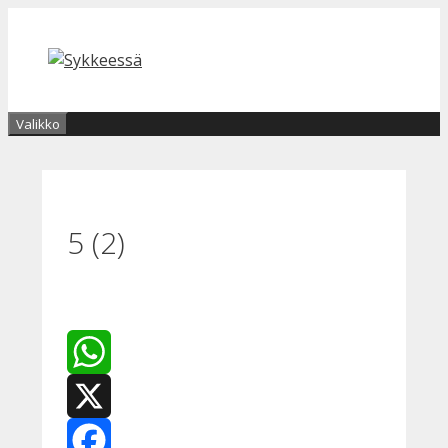
Siirry
sisältöön
Valikko
5 (2)
WhatsApp
X