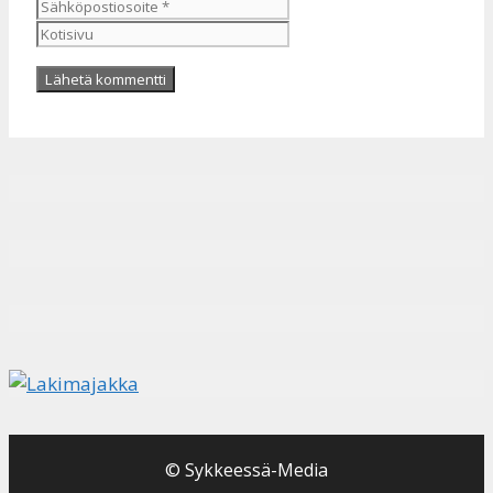
Kotisivu
© Sykkeessä-Media