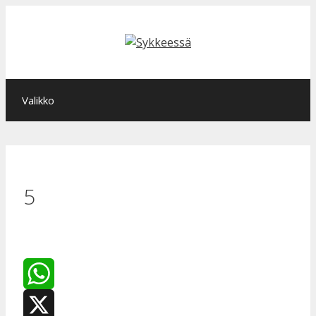
Siirry
sisältöön
Valikko
5
WhatsApp