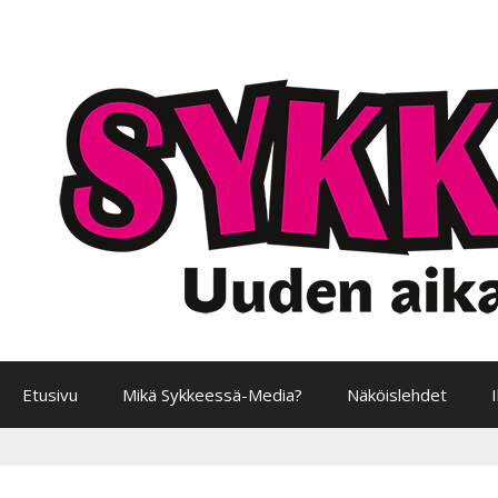
Siirry
sisältöön
Etusivu
Mikä Sykkeessä-Media?
Näköislehdet