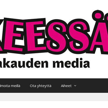
Ilmoita meillä
Ota yhteyttä
Aiheet