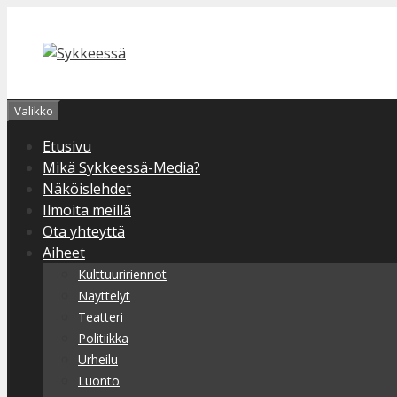
Siirry
sisältöön
Valikko
Etusivu
Mikä Sykkeessä-Media?
Näköislehdet
Ilmoita meillä
Ota yhteyttä
Aiheet
Kulttuuririennot
Näyttelyt
Teatteri
Politiikka
Urheilu
Luonto