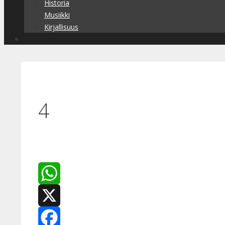
Historia
Musiikki
Kirjallisuus
4
WhatsApp
X