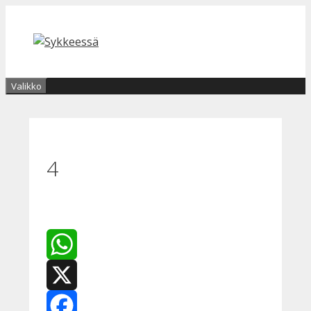
Siirry
sisältöön
Valikko
4
WhatsApp
X