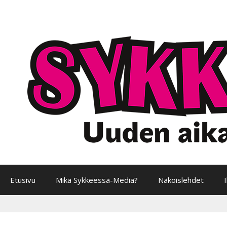
Siirry
sisältöön
Etusivu
Mikä Sykkeessä-Media?
Näköislehdet