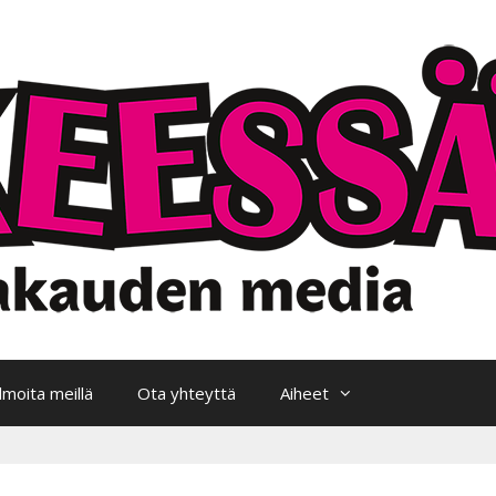
Ilmoita meillä
Ota yhteyttä
Aiheet