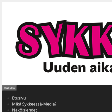
Siirry
sisältöön
Valikko
Etusivu
Mikä Sykkeessä-Media?
Näköislehdet