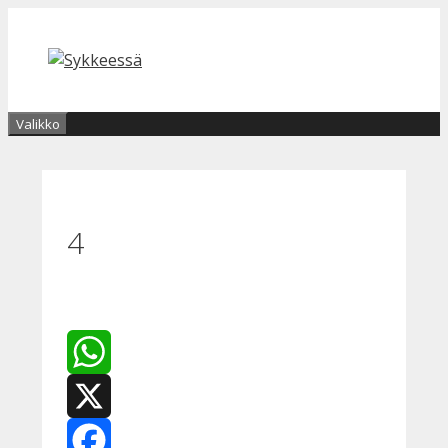
Siirry
sisältöön
Valikko
4
WhatsApp
X