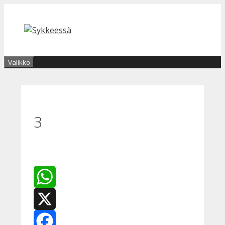
Siirry
sisältöön
Valikko
3
WhatsApp
X