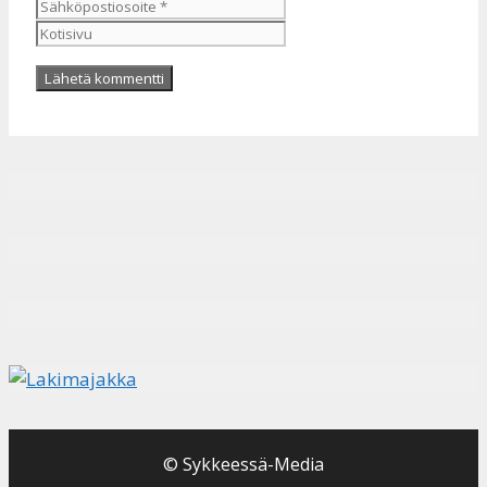
Kotisivu
© Sykkeessä-Media