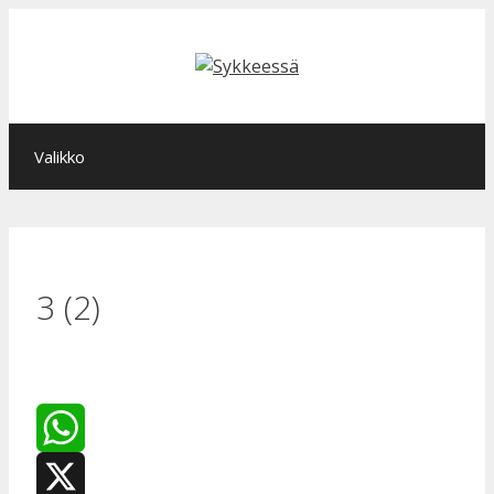
Siirry
sisältöön
Valikko
3 (2)
WhatsApp