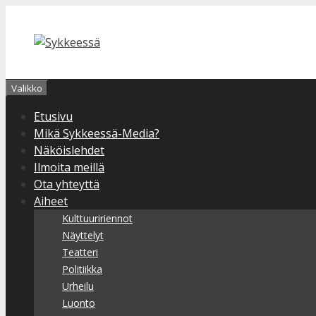
Siirry
sisältöön
Valikko
Etusivu
Mikä Sykkeessä-Media?
Näköislehdet
Ilmoita meillä
Ota yhteyttä
Aiheet
Kulttuuririennot
Näyttelyt
Teatteri
Politiikka
Urheilu
Luonto