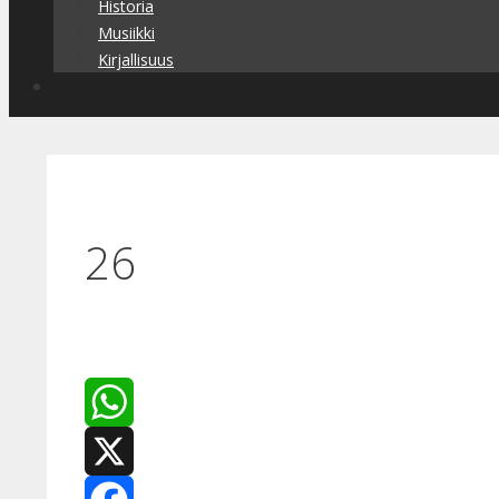
Historia
Musiikki
Kirjallisuus
26
WhatsApp