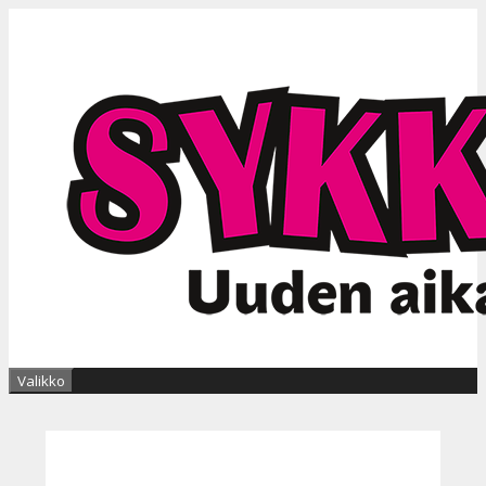
Siirry
sisältöön
Valikko