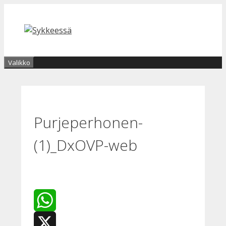
Siirry
sisältöön
Valikko
Purjeperhonen-
(1)_DxOVP-web
WhatsApp