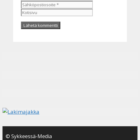
Kotisivu
© Sykkeessä-Media