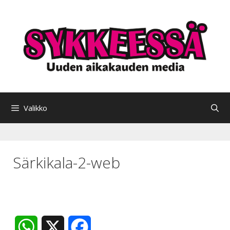
Siirry
sisältöön
Valikko
Särkikala-2-web
W
X
F