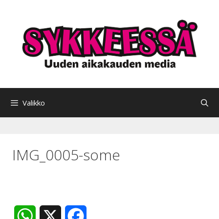
Siirry
sisältöön
Valikko
IMG_0005-some
W
X
F