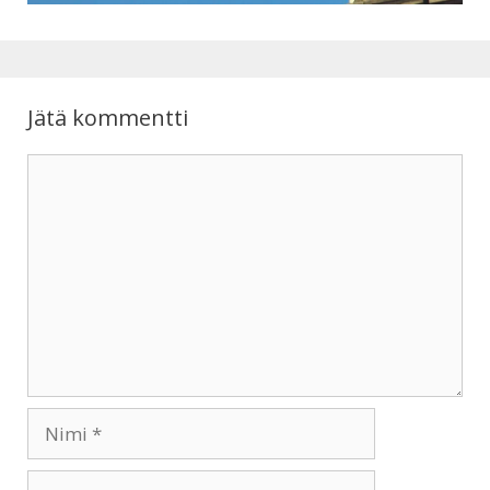
p
o
p
k
Jätä kommentti
Kommentti
Nimi
Sähköpostiosoite