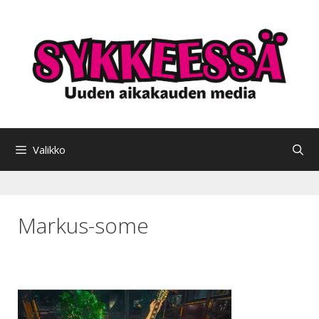
Siirry
sisältöön
Valikko
Markus-some