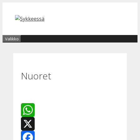
Siirry
sisältöön
Valikko
Nuoret
WhatsApp
X