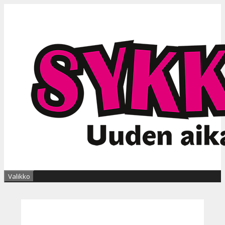
Siirry
sisältöön
Valikko