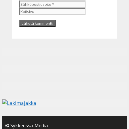
Kotisivu
© Sykkeessä-Media