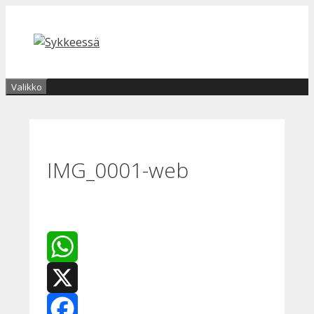
Siirry
sisältöön
Valikko
IMG_0001-web
WhatsApp
X