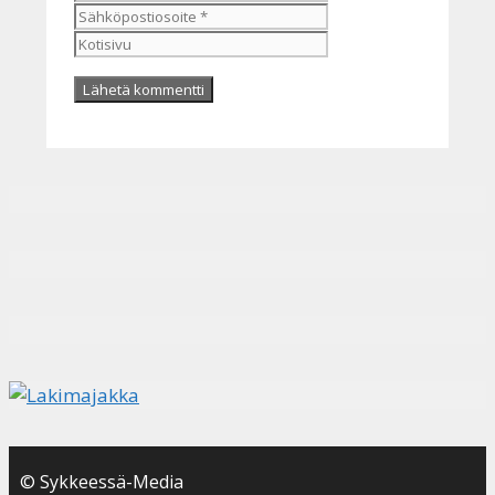
Kotisivu
© Sykkeessä-Media