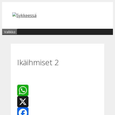
Siirry
sisältöön
Valikko
Ikäihmiset 2
WhatsApp
X