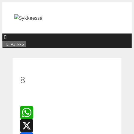
Siirry
sisältöön
Valikko
8
WhatsApp